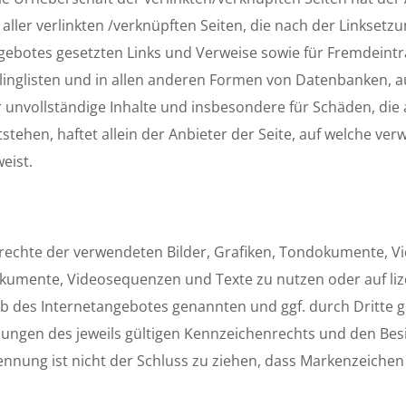
n aller verlinkten /verknüpften Seiten, die nach der Linkset
tangebotes gesetzten Links und Verweise sowie für Fremdeint
linglisten und in allen anderen Formen von Datenbanken, au
der unvollständige Inhalte und insbesondere für Schäden, di
ehen, haftet allein der Anbieter der Seite, auf welche verw
eist.
berrechte der verwendeten Bilder, Grafiken, Tondokumente,
ndokumente, Videosequenzen und Texte zu nutzen oder auf li
lb des Internetangebotes genannten und ggf. durch Dritte
gen des jeweils gültigen Kennzeichenrechts und den Besit
nnung ist nicht der Schluss zu ziehen, dass Markenzeichen 