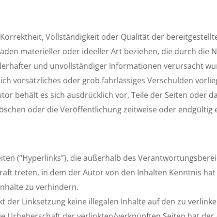
Korrektheit, Vollständigkeit oder Qualität der bereitgestell
den materieller oder ideeller Art beziehen, die durch die
erhafter und unvollständiger Informationen verursacht wur
ich vorsätzliches oder grob fahrlässiges Verschulden vorlie
utor behält es sich ausdrücklich vor, Teile der Seiten oder
schen oder die Veröffentlichung zeitweise oder endgültig e
iten (“Hyperlinks”), die außerhalb des Verantwortungsberei
Kraft treten, in dem der Autor von den Inhalten Kenntnis ha
nhalte zu verhindern.
t der Linksetzung keine illegalen Inhalte auf den zu verlin
die Urheberschaft der verlinkten/verknüpften Seiten hat der 