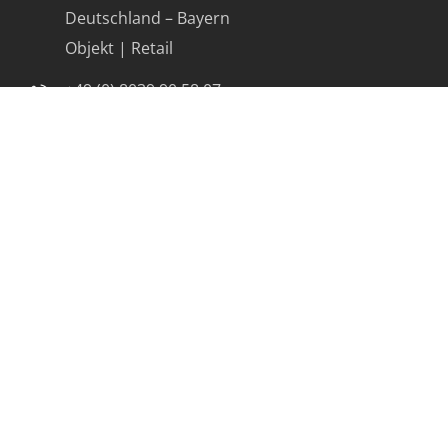
Deutschland – Bayern
Objekt | Retail
+49 (0) 8039 90 58 07
pfaffing@bachhuber-hh.com
Weitere Bürostandorte:
Ascheberg (D)
Salzburg (A)
Vorchdorf (A)
office@bachhuber-hh.com