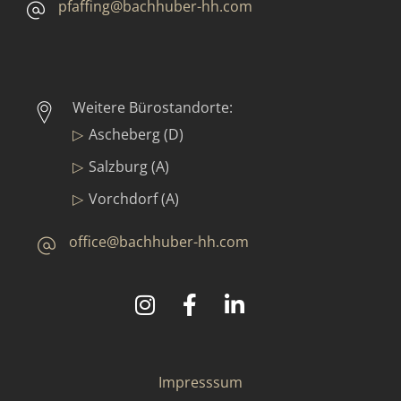
pfaffing@bachhuber-hh.com
Weitere Bürostandorte:
Ascheberg (D)
Salzburg (A)
Vorchdorf (A)
office@bachhuber-hh.com
©
2025
Bachhuber Contract GmbH & Co. KG
Impresssum