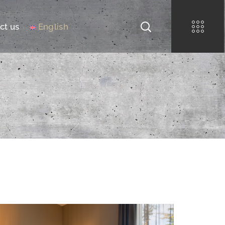
ct us
English