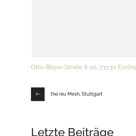
Otto-Bayer-Straße 8-10, 73730 Essli
the niu Mesh, Stuttgart
Letzte Beiträge