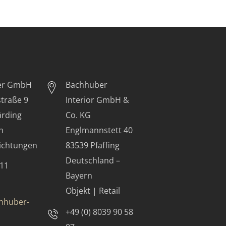
er GmbH
Bachhuber
traße 9
Interior GmbH &
ärding
Co. KG
h
Englmannstett 40
richtungen
83539 Pfaffing
Deutschland –
711
Bayern
Objekt | Retail
hhuber-
+49 (0) 8039 90 58