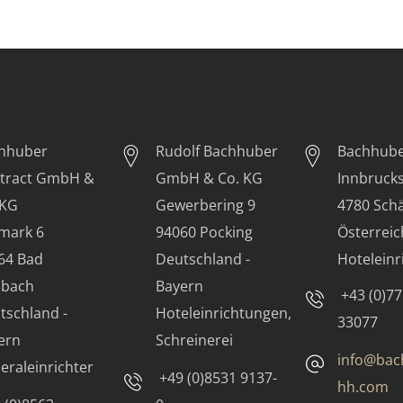
hhuber
Rudolf Bachhuber
Bachhub
tract GmbH &
GmbH & Co. KG
Innbrucks
 KG
Gewerbering 9
4780 Sch
mark 6
94060 Pocking
Österreic
64 Bad
Deutschland -
Hotelein
nbach
Bayern
+43 (0)7
tschland -
Hoteleinrichtungen,
33077
ern
Schreinerei
info@bac
eraleinrichter
+49 (0)8531 9137-
hh.com