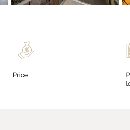
Price
P
l