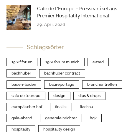
Café de L‘Europe – Presseartikel aus
Premier Hospitality International
29. April 2026
Schlagwörter
196+f forum
196+ forum munich
award
bachhuber
bachhuber contract
baden-baden
baureportage
branchentreffen
café de l’europe
design
dips & drops
europäischer hof
finalist
flachau
gala-aband
generaleinrichter
hgk
hospitality
hospitality design