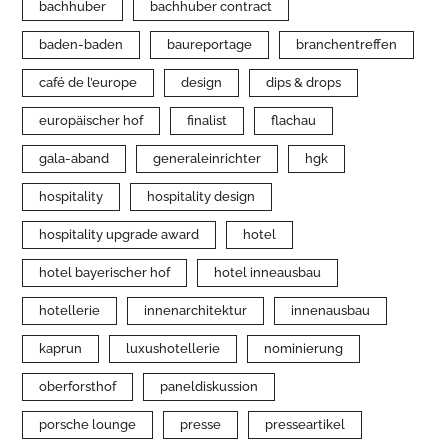
bachhuber
bachhuber contract
baden-baden
baureportage
branchentreffen
café de l’europe
design
dips & drops
europäischer hof
finalist
flachau
gala-aband
generaleinrichter
hgk
hospitality
hospitality design
hospitality upgrade award
hotel
hotel bayerischer hof
hotel inneausbau
hotellerie
innenarchitektur
innenausbau
kaprun
luxushotellerie
nominierung
oberforsthof
paneldiskussion
porsche lounge
presse
presseartikel