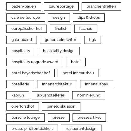
baden-baden
baureportage
branchentreffen
café de l’europe
design
dips & drops
europäischer hof
finalist
flachau
gala-aband
generaleinrichter
hgk
hospitality
hospitality design
hospitality upgrade award
hotel
hotel bayerischer hof
hotel inneausbau
hotellerie
innenarchitektur
innenausbau
kaprun
luxushotellerie
nominierung
oberforsthof
paneldiskussion
porsche lounge
presse
presseartikel
presse pr öffentlichkeit
restaurantdesign