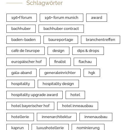
Schlagwörter
196+f forum
196+ forum munich
award
bachhuber
bachhuber contract
baden-baden
baureportage
branchentreffen
café de l’europe
design
dips & drops
europäischer hof
finalist
flachau
gala-aband
generaleinrichter
hgk
hospitality
hospitality design
hospitality upgrade award
hotel
hotel bayerischer hof
hotel inneausbau
hotellerie
innenarchitektur
innenausbau
kaprun
luxushotellerie
nominierung