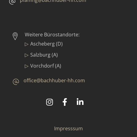
pfaffing@bachhuber-hh.com
Weitere Bürostandorte:
Ascheberg (D)
Salzburg (A)
Vorchdorf (A)
office@bachhuber-hh.com
©
2025
Bachhuber Contract GmbH & Co. KG
Impresssum