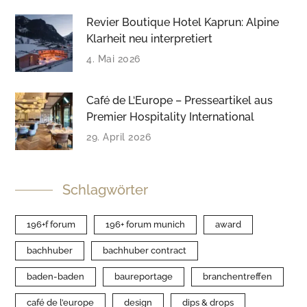
Revier Boutique Hotel Kaprun: Alpine
Klarheit neu interpretiert
4. Mai 2026
Café de L‘Europe – Presseartikel aus
Premier Hospitality International
29. April 2026
Schlagwörter
196+f forum
196+ forum munich
award
bachhuber
bachhuber contract
baden-baden
baureportage
branchentreffen
café de l’europe
design
dips & drops