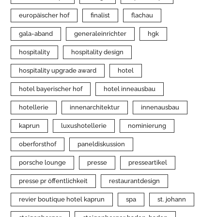
europäischer hof
finalist
flachau
gala-aband
generaleinrichter
hgk
hospitality
hospitality design
hospitality upgrade award
hotel
hotel bayerischer hof
hotel inneausbau
hotellerie
innenarchitektur
innenausbau
kaprun
luxushotellerie
nominierung
oberforsthof
paneldiskussion
porsche lounge
presse
presseartikel
presse pr öffentlichkeit
restaurantdesign
revier boutique hotel kaprun
spa
st. johann