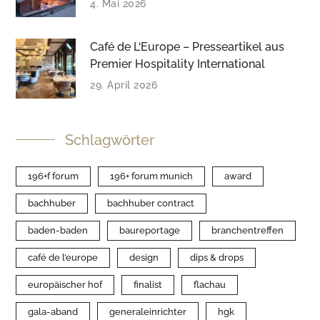
4. Mai 2026
Café de L‘Europe – Presseartikel aus
Premier Hospitality International
29. April 2026
Schlagwörter
196+f forum
196+ forum munich
award
bachhuber
bachhuber contract
baden-baden
baureportage
branchentreffen
café de l’europe
design
dips & drops
europäischer hof
finalist
flachau
gala-aband
generaleinrichter
hgk