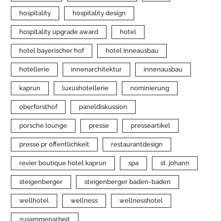
hospitality
hospitality design
hospitality upgrade award
hotel
hotel bayerischer hof
hotel inneausbau
hotellerie
innenarchitektur
innenausbau
kaprun
luxushotellerie
nominierung
oberforsthof
paneldiskussion
porsche lounge
presse
presseartikel
presse pr öffentlichkeit
restaurantdesign
revier boutique hotel kaprun
spa
st. johann
steigenberger
steigenberger baden-baden
wellhotel
wellness
wellnesshotel
zusammenarbeit